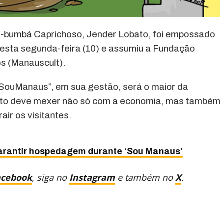
oi-bumbá Caprichoso, Jender Lobato, foi empossado
nesta segunda-feira (10) e assumiu a Fundação
os (Manauscult).
#SouManaus”, em sua gestão, será o maior da
vento deve mexer não só com a economia, mas també
air os visitantes.
garantir hospedagem durante ‘Sou Manaus’
acebook
, siga no
Instagram
e também no
X
.