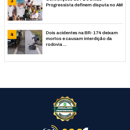
Progressista definem disputa no AM
Dois acidentes na BR-174 deixam
mortos e causam interdição da
rodovia ...