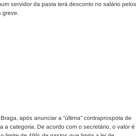
hum servidor da pasta terá desconto no salário pelo
 greve.
Braga, após anunciar a “última” contraprospota de
 categoria. De acordo com o secretário, o valor é
o limite de 49% de gastos que limita a lei de