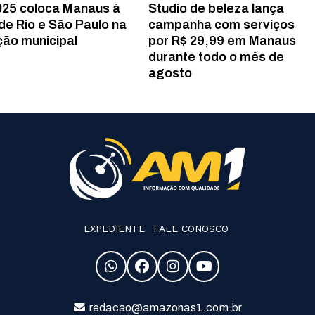
025 coloca Manaus à
Studio de beleza lança
 de Rio e São Paulo na
campanha com serviços
ão municipal
por R$ 29,99 em Manaus
durante todo o mês de
agosto
EXPEDIENTE
FALE CONOSCO
redacao@amazonas1.com.br