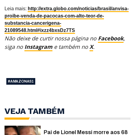
Leia mais:
http://extra.globo.com/noticias/brasil/anvisa-
proibe-venda-de-pacocas-com-alto-teor-de-
substancia-cancerigena-
21089548.html#ixzz4bxsDz7TS
Não deixe de curtir nossa página no
Facebook
,
siga no
Instagram
e também no
X
.
#AMAZONAS1
VEJA TAMBÉM
Pai de Lionel Messi morre aos 68