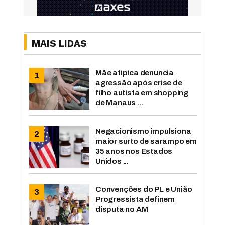
MAIS LIDAS
Mãe atípica denuncia
agressão após crise de
filho autista em shopping
de Manaus ...
Negacionismo impulsiona
maior surto de sarampo em
35 anos nos Estados
Unidos ...
Convenções do PL e União
Progressista definem
disputa no AM