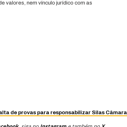
 valores, nem vínculo jurídico com as
alta de provas para responsabilizar Silas Câmar
acebook
, siga no
Instagram
e também no
X
.