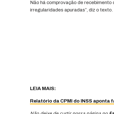
Não há comprovação de recebimento de
irregularidades apuradas”, diz o texto.
LEIA MAIS:
Relatório da CPMI do INSS aponta f
Não deixe de curtir nossa página no
F