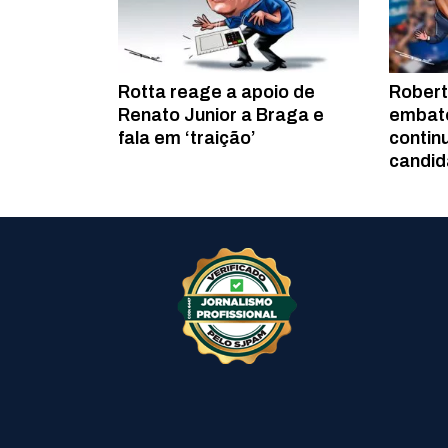
Rotta reage a apoio de
Robert
Renato Junior a Braga e
embate
fala em ‘traição’
contin
candid