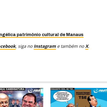
gélica patrimônio cultural de Manaus
acebook
, siga no
Instagram
e também no
X
.