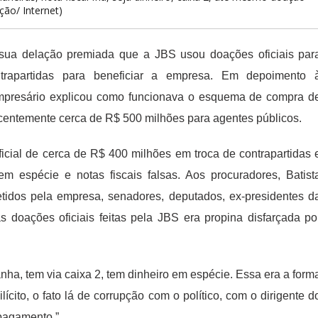
ução/ Internet)
 sua delação premiada que a JBS usou doações oficiais par
trapartidas para beneficiar a empresa. Em depoimento 
empresário explicou como funcionava o esquema de compra d
ecentemente cerca de R$ 500 milhões para agentes públicos.
icial de cerca de R$ 400 milhões em troca de contrapartidas 
espécie e notas fiscais falsas. Aos procuradores, Batist
tidos pela empresa, senadores, deputados, ex-presidentes d
s doações oficiais feitas pela JBS era propina disfarçada po
anha, tem via caixa 2, tem dinheiro em espécie. Essa era a form
ícito, o fato lá de corrupção com o político, com o dirigente d
 pagamento.”