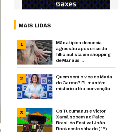
MAIS LIDAS
Mãe atípica denuncia
agressão após crise de
filho autista em shopping
de Manaus ...
Quem será o vice de Maria
do Carmo? PL mantém
mistério até a convenção
Os Tucumanus e Victor
Xamã sobem ao Palco
Brasil do Festival João
Rock neste sábado (1º) ...