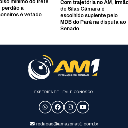
piso mínimo do frete
Com trajetória no AM, irmã
i; perdão a
de Silas Câmara é
oneiros é vetado
escolhido suplente pelo
MDB do Pará na disputa ao
Senado
EXPEDIENTE
FALE CONOSCO
redacao@amazonas1.com.br