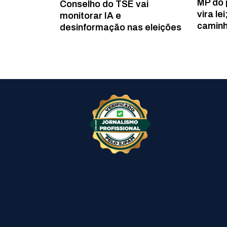
MP do 
Conselho do TSE vai
vira le
monitorar IA e
caminh
desinformação nas eleições