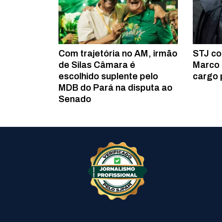
Com trajetória no AM, irmão
STJ co
de Silas Câmara é
Marco 
escolhido suplente pelo
cargo 
MDB do Pará na disputa ao
Senado