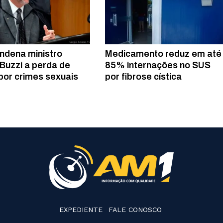
ndena ministro
Medicamento reduz em até
Buzzi a perda de
85% internações no SUS
por crimes sexuais
por fibrose cística
EXPEDIENTE
FALE CONOSCO