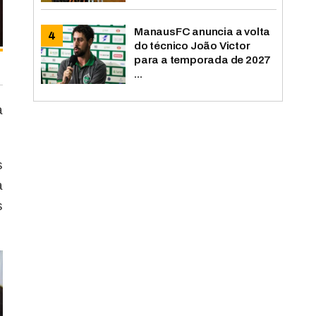
ManausFC anuncia a volta
do técnico João Victor
para a temporada de 2027
...
a
s
a
s