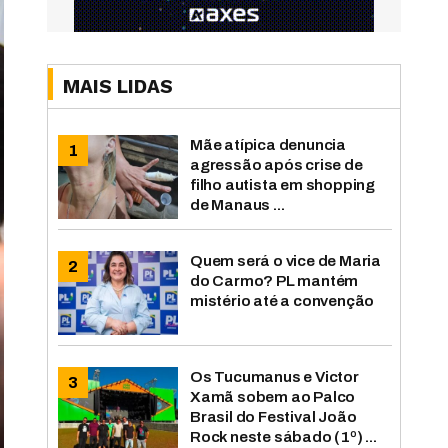
MAIS LIDAS
Mãe atípica denuncia
agressão após crise de
filho autista em shopping
de Manaus ...
Quem será o vice de Maria
do Carmo? PL mantém
mistério até a convenção
Os Tucumanus e Victor
Xamã sobem ao Palco
Brasil do Festival João
Rock neste sábado (1º) ...