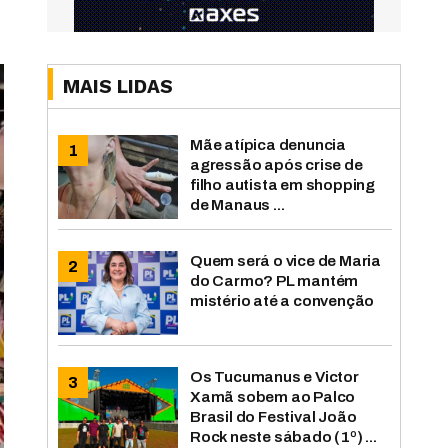
MAIS LIDAS
Mãe atípica denuncia
agressão após crise de
filho autista em shopping
de Manaus ...
Quem será o vice de Maria
do Carmo? PL mantém
mistério até a convenção
Os Tucumanus e Victor
Xamã sobem ao Palco
Brasil do Festival João
Rock neste sábado (1º) ...