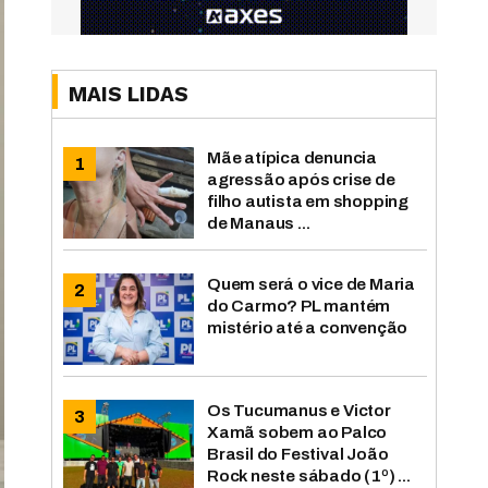
MAIS LIDAS
Mãe atípica denuncia
agressão após crise de
filho autista em shopping
de Manaus ...
Quem será o vice de Maria
do Carmo? PL mantém
mistério até a convenção
Os Tucumanus e Victor
Xamã sobem ao Palco
Brasil do Festival João
Rock neste sábado (1º) ...