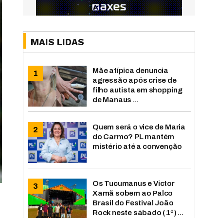
MAIS LIDAS
Mãe atípica denuncia
agressão após crise de
filho autista em shopping
de Manaus ...
Quem será o vice de Maria
do Carmo? PL mantém
mistério até a convenção
Os Tucumanus e Victor
Xamã sobem ao Palco
Brasil do Festival João
Rock neste sábado (1º) ...