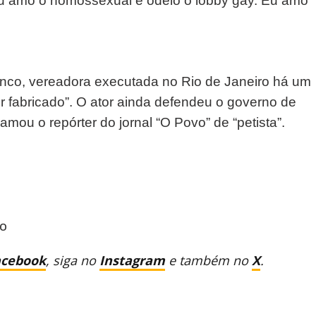
Eu amo o homossexual e odeio o lobby gay. Eu amo
ranco, vereadora executada no Rio de Janeiro há um
 fabricado”. O ator ainda defendeu o governo de
mou o repórter do jornal “O Povo” de “petista”.
to
acebook
, siga no
Instagram
e também no
X
.