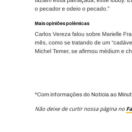
faziam essa palhaçada, esse lobby. 
o pecador e odeio o pecado.”
Mais opiniões polêmicas
Carlos Vereza falou sobre Marielle F
mês, como se tratando de um “cadáver
Michel Temer, se afirmou médium e cha
*Com informações do Notícia ao Minu
Não deixe de curtir nossa página no
F