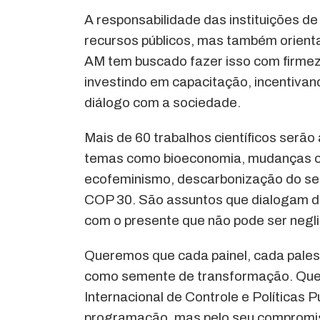
A responsabilidade das instituições de 
recursos públicos, mas também orienta
AM tem buscado fazer isso com firmeza
investindo em capacitação, incentivand
diálogo com a sociedade.
Mais de 60 trabalhos científicos serã
temas como bioeconomia, mudanças cli
ecofeminismo, descarbonização do set
COP 30. São assuntos que dialogam d
com o presente que não pode ser negl
Queremos que cada painel, cada palest
como semente de transformação. Que 
Internacional de Controle e Políticas 
programação, mas pelo seu compromis