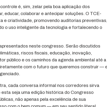
controle é, sim, zelar pela boa aplicação dos
r, educar, colaborar e antecipar soluções. O TCE-
 e criatividade, promovendo auditorias preventivas
o o uso inteligente da tecnologia e fortalecendo o
o apresentados neste congresso. Serão discutidos
máticas, riscos fiscais, educação, inovação,
or público e os caminhos da agenda ambiental até a
iretamente com o futuro que queremos construir — 
igenciado.
ra, cada conversa informal nos corredores sirva
esta seja uma edição histórica do Congresso
Públicas, não apenas pela excelência de sua
so com o bem comum — em seu sentido literal,