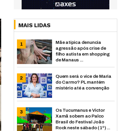
MAIS LIDAS
Mãe atípica denuncia
agressão após crise de
filho autista em shopping
de Manaus ...
Quem será o vice de Maria
do Carmo? PL mantém
mistério até a convenção
Os Tucumanus e Victor
Xamã sobem ao Palco
Brasil do Festival João
Rock neste sábado (1º) ...