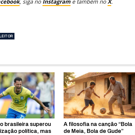
acebook
, siga no
Instagram
e também no
X
.
LEITOR
o brasileira superou
A filosofia na canção “Bola
rização política, mas
de Meia, Bola de Gude”