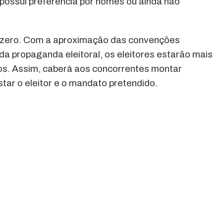
o possui preferência por nomes ou ainda não
.
o zero. Com a aproximação das convenções
o da propaganda eleitoral, os eleitores estarão mais
os. Assim, caberá aos concorrentes montar
tar o eleitor e o mandato pretendido.