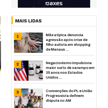
MAIS LIDAS
Mãe atípica denuncia
agressão após crise de
filho autista em shopping
de Manaus ...
Negacionismo impulsiona
maior surto de sarampo em
35 anos nos Estados
Unidos ...
Convenções do PL e União
Progressista definem
disputa no AM