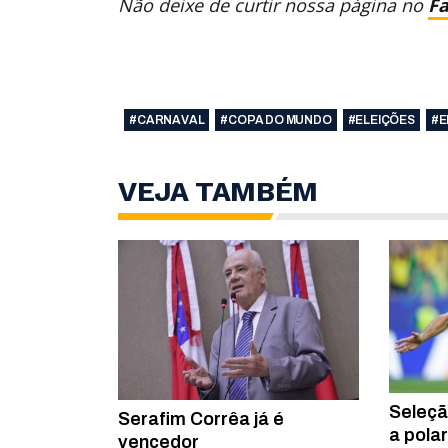
Não deixe de curtir nossa página no
F
#CARNAVAL
#COPA DO MUNDO
#ELEIÇÕES
#E
VEJA TAMBÉM
Seleçã
Serafim Corrêa já é
a pola
vencedor