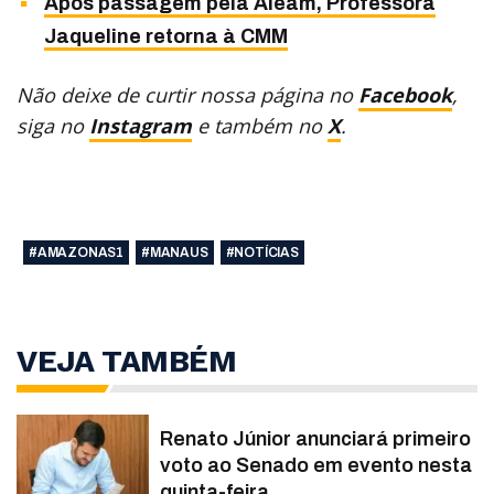
Após passagem pela Aleam, Professora
Jaqueline retorna à CMM
Não deixe de curtir nossa página no
Facebook
,
siga no
Instagram
e também no
X
.
#AMAZONAS1
#MANAUS
#NOTÍCIAS
VEJA TAMBÉM
Renato Júnior anunciará primeiro
voto ao Senado em evento nesta
quinta-feira