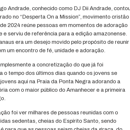
iego Andrade, conhecido como DJ Dii Andrade, conto
ado no “Desperta On a Mission”, movimento cristão
 desde 2024 reúne pessoas em momentos de adoração
e e serviu de referência para a edição amazonense.
Manaus era um desejo movido pelo propósito de reunir
em um encontro de fé, unidade e adoração.
implesmente a concretização do que já foi
a o tempo dos últimos dias quando os jovens se
 jovens aqui na Praia da Ponta Negra adorando a
ria com o maior público do Amanhecer e a primeira
go.
ção foi ver milhares de pessoas reunidas com o
vidas sedentas, cheias do Espírito Santo, sendo
 é para que as pessoas sejam cheias da graça, do