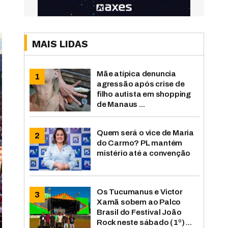
MAIS LIDAS
Mãe atípica denuncia
agressão após crise de
filho autista em shopping
de Manaus ...
Quem será o vice de Maria
do Carmo? PL mantém
mistério até a convenção
Os Tucumanus e Victor
Xamã sobem ao Palco
Brasil do Festival João
Rock neste sábado (1º) ...