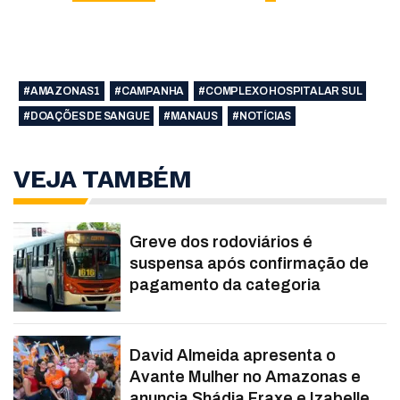
#AMAZONAS1
#CAMPANHA
#COMPLEXO HOSPITALAR SUL
#DOAÇÕES DE SANGUE
#MANAUS
#NOTÍCIAS
VEJA TAMBÉM
Greve dos rodoviários é
suspensa após confirmação de
pagamento da categoria
David Almeida apresenta o
Avante Mulher no Amazonas e
anuncia Shádia Fraxe e Izabelle