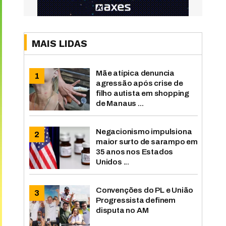
MAIS LIDAS
Mãe atípica denuncia
agressão após crise de
filho autista em shopping
de Manaus ...
Negacionismo impulsiona
maior surto de sarampo em
35 anos nos Estados
Unidos ...
Convenções do PL e União
Progressista definem
disputa no AM