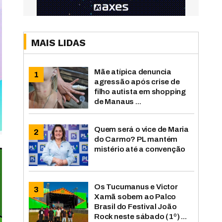
MAIS LIDAS
Mãe atípica denuncia
agressão após crise de
filho autista em shopping
de Manaus ...
Quem será o vice de Maria
do Carmo? PL mantém
mistério até a convenção
Os Tucumanus e Victor
Xamã sobem ao Palco
Brasil do Festival João
Rock neste sábado (1º) ...