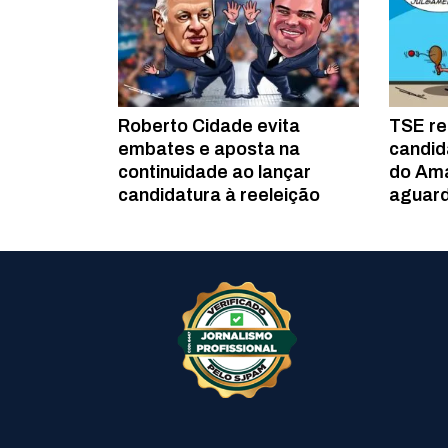
Roberto Cidade evita
TSE re
embates e aposta na
candid
continuidade ao lançar
do Am
candidatura à reeleição
aguar