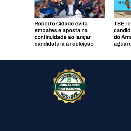
Roberto Cidade evita
TSE re
embates e aposta na
candid
continuidade ao lançar
do Am
candidatura à reeleição
aguar