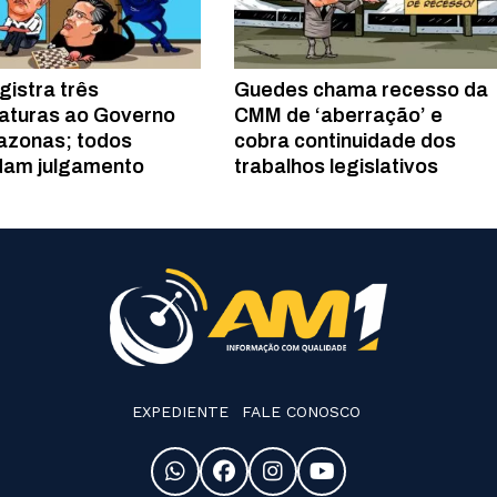
gistra três
Guedes chama recesso da
aturas ao Governo
CMM de ‘aberração’ e
azonas; todos
cobra continuidade dos
dam julgamento
trabalhos legislativos
EXPEDIENTE
FALE CONOSCO