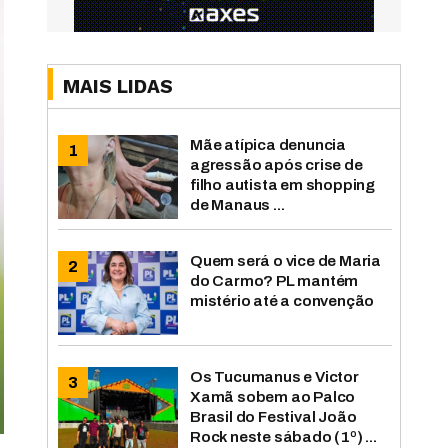
MAIS LIDAS
Mãe atípica denuncia
agressão após crise de
filho autista em shopping
de Manaus ...
Quem será o vice de Maria
do Carmo? PL mantém
mistério até a convenção
Os Tucumanus e Victor
Xamã sobem ao Palco
Brasil do Festival João
Rock neste sábado (1º) ...