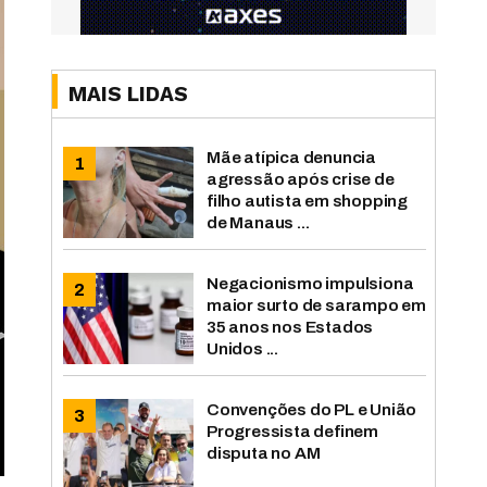
MAIS LIDAS
Mãe atípica denuncia
agressão após crise de
filho autista em shopping
de Manaus ...
Negacionismo impulsiona
maior surto de sarampo em
35 anos nos Estados
Unidos ...
Convenções do PL e União
Progressista definem
disputa no AM