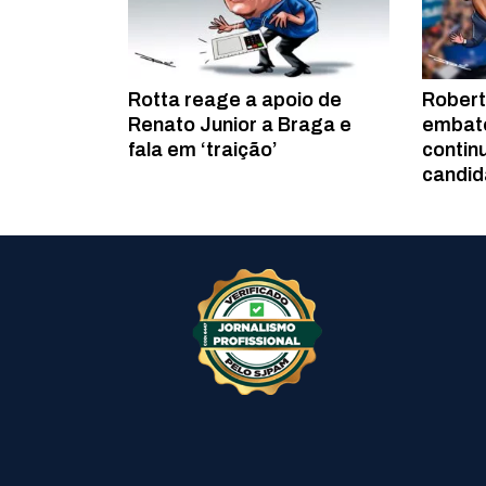
Rotta reage a apoio de
Robert
Renato Junior a Braga e
embate
fala em ‘traição’
contin
candid