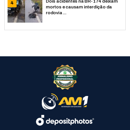
Dois acidentes na BR-174 deixam
mortos e causam interdição da
rodovia ...