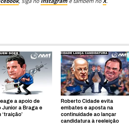
acebook
, siga no
Instagram
e também no
X
.
reage a apoio de
Roberto Cidade evita
 Junior a Braga e
embates e aposta na
 ‘traição’
continuidade ao lançar
candidatura à reeleição