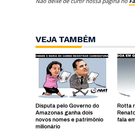
Não deixe de curtir nossa página no
F
VEJA TAMBÉM
Disputa pelo Governo do
Rotta 
Amazonas ganha dois
Renato
novos nomes e patrimônio
fala em
milionário