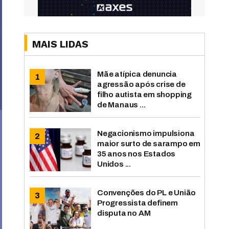
MAIS LIDAS
Mãe atípica denuncia
agressão após crise de
filho autista em shopping
de Manaus ...
Negacionismo impulsiona
maior surto de sarampo em
35 anos nos Estados
Unidos ...
Convenções do PL e União
Progressista definem
disputa no AM