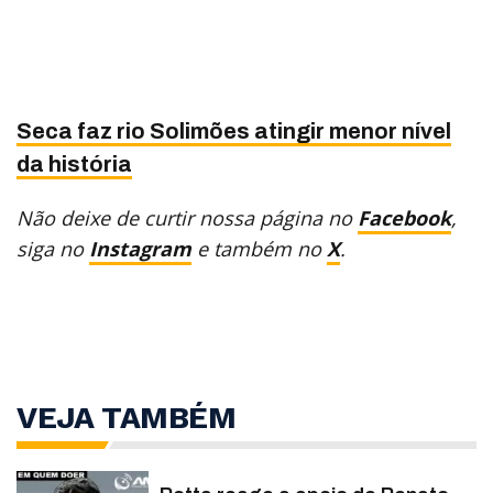
Seca faz rio Solimões atingir menor nível
da história
Não deixe de curtir nossa página no
Facebook
,
siga no
Instagram
e também no
X
.
VEJA TAMBÉM