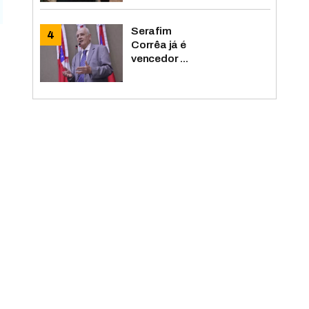
Serafim
Corrêa já é
vencedor ...
o