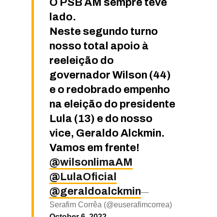
O PSB AM sempre teve
lado.
Neste segundo turno
nosso total apoio à
reeleição do
governador Wilson (44)
e o redobrado empenho
na eleição do presidente
Lula (13) e do nosso
vice, Geraldo Alckmin.
Vamos em frente!
@wilsonlimaAM
@LulaOficial
@geraldoalckmin
—
Serafim Corrêa (@euserafimcorrea)
October 6, 2022