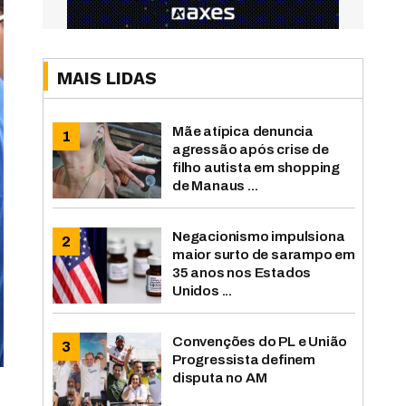
MAIS LIDAS
Mãe atípica denuncia
agressão após crise de
filho autista em shopping
de Manaus ...
Negacionismo impulsiona
maior surto de sarampo em
35 anos nos Estados
Unidos ...
Convenções do PL e União
Progressista definem
disputa no AM