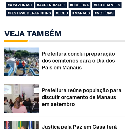
#AMAZONAS1
#APRENDIZADO
#CULTURA
#ESTUDANTES
#FESTIVAL DE PARINTINS
#LICEU
#MANAUS
#NOTÍCIAS
VEJA TAMBÉM
Prefeitura conclui preparação
dos cemitérios para o Dia dos
Pais em Manaus
Prefeitura reúne população para
discutir orçamento de Manaus
em setembro
Justiça pela Paz em Casa terá