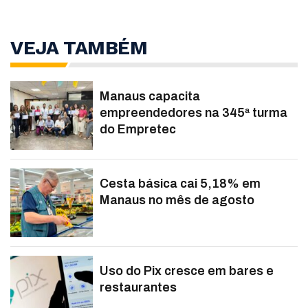
VEJA TAMBÉM
Manaus capacita
empreendedores na 345ª turma
do Empretec
Cesta básica cai 5,18% em
Manaus no mês de agosto
Uso do Pix cresce em bares e
restaurantes