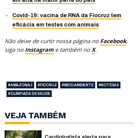
em alta na maior parte do país
Covid-19: vacina de RNA da Fiocruz tem
eficácia em testes com animais
Não deixe de curtir nossa página no
Facebook
,
siga no
Instagram
e também no
X
.
#AMAZONA 1
#FIOCRUZ
#MEIO AMBIENTE
#NOTÍCIAS
#OLÍMPIADA DE SÁUDE
VEJA TAMBÉM
Cardiologista alerta para