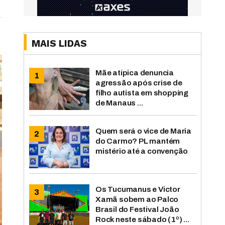
MAIS LIDAS
Mãe atípica denuncia
agressão após crise de
filho autista em shopping
de Manaus ...
Quem será o vice de Maria
do Carmo? PL mantém
mistério até a convenção
Os Tucumanus e Victor
Xamã sobem ao Palco
Brasil do Festival João
Rock neste sábado (1º) ...