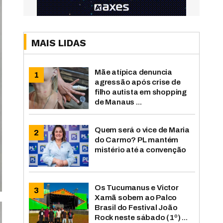
MAIS LIDAS
Mãe atípica denuncia
agressão após crise de
filho autista em shopping
de Manaus ...
Quem será o vice de Maria
do Carmo? PL mantém
mistério até a convenção
Os Tucumanus e Victor
Xamã sobem ao Palco
Brasil do Festival João
Rock neste sábado (1º) ...