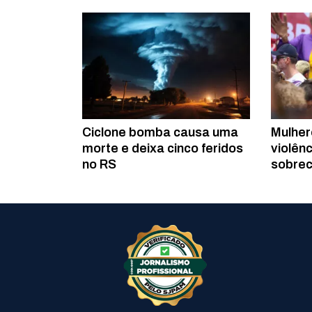
Ciclone bomba causa uma
Mulher
morte e deixa cinco feridos
violênc
no RS
sobrec