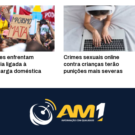
es enfrentam
Crimes sexuais online
ia ligada à
contra crianças terão
arga doméstica
punições mais severas