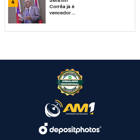
Serafim
Corrêa já é
vencedor ...