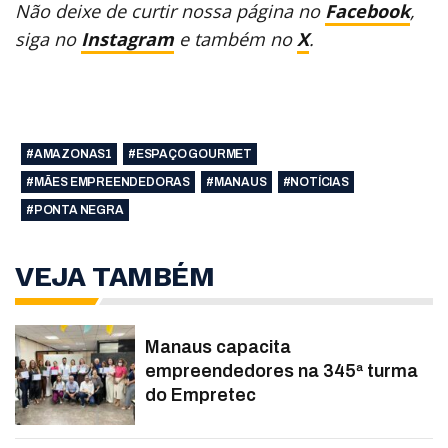
Não deixe de curtir nossa página no
Facebook
,
siga no
Instagram
e também no
X
.
#AMAZONAS1
#ESPAÇO GOURMET
#MÃES EMPREENDEDORAS
#MANAUS
#NOTÍCIAS
#PONTA NEGRA
VEJA TAMBÉM
Manaus capacita
empreendedores na 345ª turma
do Empretec