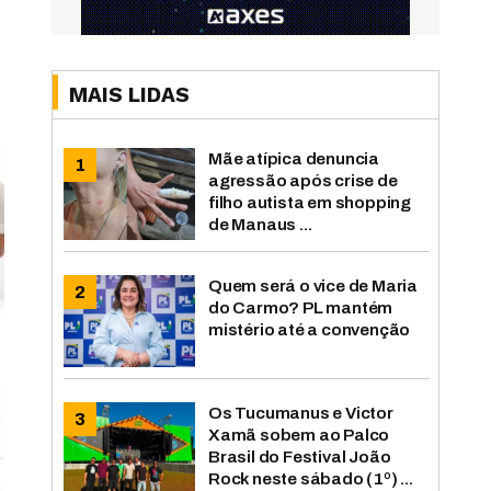
MAIS LIDAS
Mãe atípica denuncia
agressão após crise de
filho autista em shopping
de Manaus ...
Quem será o vice de Maria
do Carmo? PL mantém
mistério até a convenção
Os Tucumanus e Victor
Xamã sobem ao Palco
Brasil do Festival João
Rock neste sábado (1º) ...