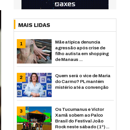
MAIS LIDAS
Mãe atípica denuncia
agressão após crise de
filho autista em shopping
de Manaus ...
Quem será o vice de Maria
do Carmo? PL mantém
mistério até a convenção
Os Tucumanus e Victor
Xamã sobem ao Palco
Brasil do Festival João
Rock neste sábado (1º) ...