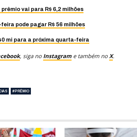
rêmio vai para R$ 6,2 milhões
-feira pode pagar R$ 56 milhões
0 mi para a próxima quarta-feira
acebook
, siga no
Instagram
e também no
X
.
CIAS
#PRÊMIO