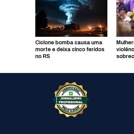
Ciclone bomba causa uma
Mulher
morte e deixa cinco feridos
violênc
no RS
sobrec