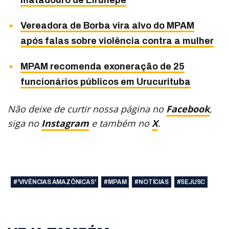
matadouro de Eirunepé
Vereadora de Borba vira alvo do MPAM
após falas sobre violência contra a mulher
MPAM recomenda exoneração de 25
funcionários públicos em Urucurituba
Não deixe de curtir nossa página no
Facebook
,
siga no
Instagram
e também no
X
.
#'VIVÊNCIAS AMAZÔNICAS'
#MPAM
#NOTÍCIAS
#SEJUSC