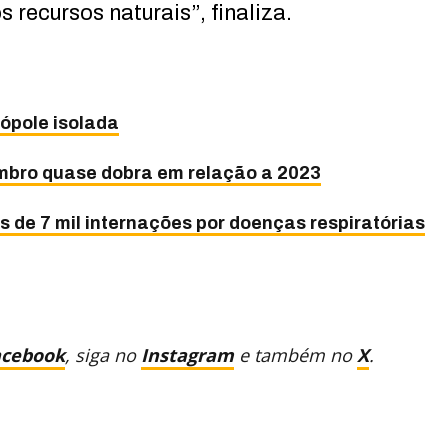
recursos naturais”, finaliza.
ópole isolada
mbro quase dobra em relação a 2023
de 7 mil internações por doenças respiratórias
acebook
, siga no
Instagram
e também no
X
.