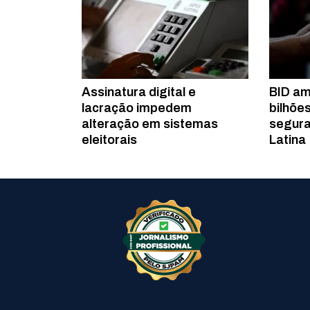
Assinatura digital e
BID am
lacração impedem
bilhõe
alteração em sistemas
segura
eleitorais
Latina