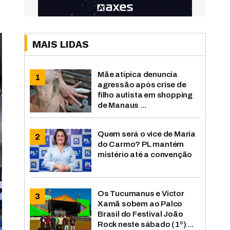
MAIS LIDAS
Mãe atípica denuncia
agressão após crise de
filho autista em shopping
de Manaus ...
Quem será o vice de Maria
do Carmo? PL mantém
mistério até a convenção
Os Tucumanus e Victor
Xamã sobem ao Palco
Brasil do Festival João
Rock neste sábado (1º) ...