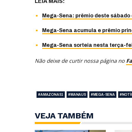
LEIA MAIS:
Mega-Sena: prêmio deste sábado 
Mega-Sena acumula e prêmio princ
Mega-Sena sorteia nesta terça-fe
Não deixe de curtir nossa página no
F
#AMAZONAS1
#MANAUS
#MEGA-SENA
#NOTÍ
VEJA TAMBÉM