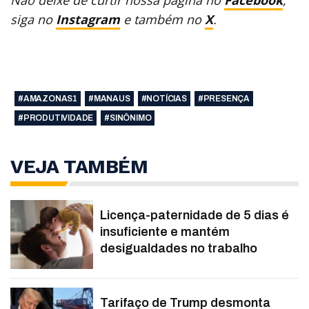
Não deixe de curtir nossa página no
Facebook
,
siga no
Instagram
e também no
X
.
#AMAZONAS1
#MANAUS
#NOTÍCIAS
#PRESENÇA
#PRODUTIVIDADE
#SINÔNIMO
VEJA TAMBÉM
Licença-paternidade de 5 dias é
insuficiente e mantém
desigualdades no trabalho
Tarifaço de Trump desmonta