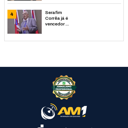
Serafim
Corrêa já é
vencedor ...