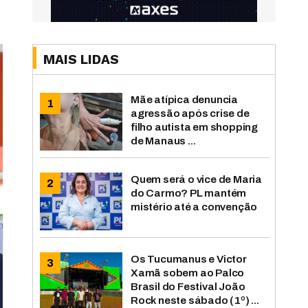
MAIS LIDAS
Mãe atípica denuncia
agressão após crise de
filho autista em shopping
de Manaus ...
Quem será o vice de Maria
do Carmo? PL mantém
mistério até a convenção
Os Tucumanus e Victor
Xamã sobem ao Palco
Brasil do Festival João
Rock neste sábado (1º) ...