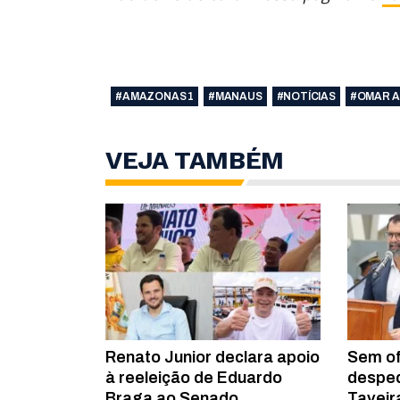
#AMAZONAS 1
#MANAUS
#NOTÍCIAS
#OMAR A
VEJA TAMBÉM
Renato Junior declara apoio
Sem of
à reeleição de Eduardo
desped
Braga ao Senado
Taveir