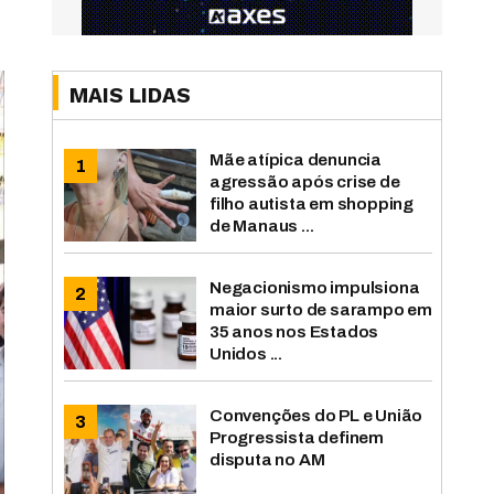
MAIS LIDAS
Mãe atípica denuncia
agressão após crise de
filho autista em shopping
de Manaus ...
Negacionismo impulsiona
maior surto de sarampo em
35 anos nos Estados
Unidos ...
Convenções do PL e União
Progressista definem
disputa no AM