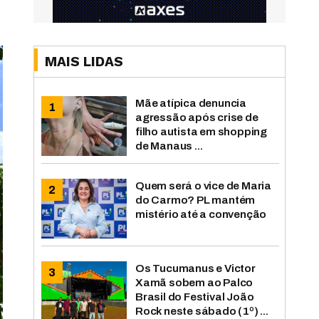
MAIS LIDAS
Mãe atípica denuncia
agressão após crise de
filho autista em shopping
de Manaus ...
Quem será o vice de Maria
do Carmo? PL mantém
mistério até a convenção
Os Tucumanus e Victor
Xamã sobem ao Palco
Brasil do Festival João
Rock neste sábado (1º) ...