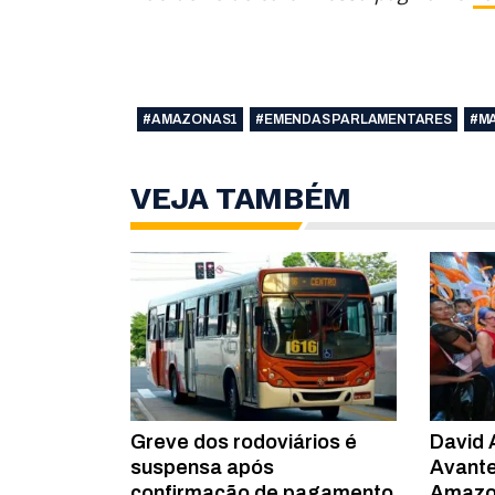
#AMAZONAS1
#EMENDAS PARLAMENTARES
#M
VEJA TAMBÉM
Greve dos rodoviários é
David 
suspensa após
Avante
confirmação de pagamento
Amazon