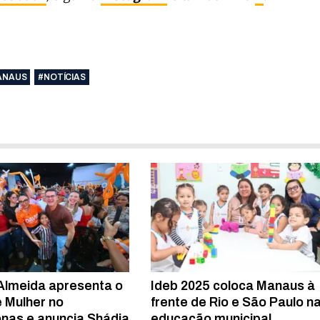
ANAUS
#NOTÍCIAS
Almeida apresenta o
Ideb 2025 coloca Manaus à
 Mulher no
frente de Rio e São Paulo n
as e anuncia Shádia
educação municipal