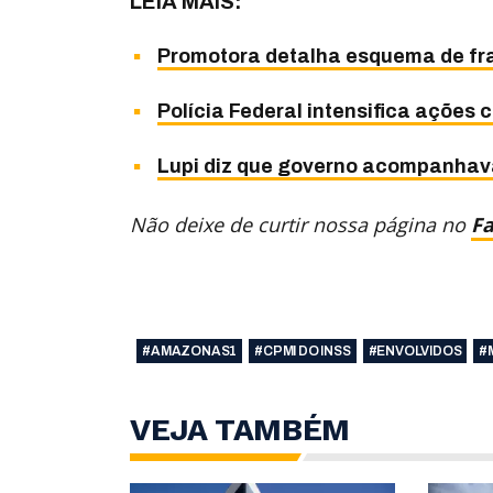
LEIA MAIS:
Promotora detalha esquema de fr
Polícia Federal intensifica ações 
Lupi diz que governo acompanhav
Não deixe de curtir nossa página no
F
#AMAZONAS1
#CPMI DO INSS
#ENVOLVIDOS
#
VEJA TAMBÉM