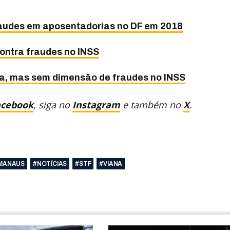
audes em aposentadorias no DF em 2018
contra fraudes no INSS
a, mas sem dimensão de fraudes no INSS
acebook
, siga no
Instagram
e também no
X
.
MANAUS
#NOTÍCIAS
#STF
#VIANA