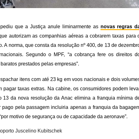
 pediu que a Justiça anule liminarmente as
novas regras d
ue autorizam as companhias aéreas a cobrarem taxas para 
o. A norma, que consta da resolução nº 400, de 13 de dezembr
rnacionais. Segundo o MPF, “a cobrança fere os direitos d
 baratos prestados pelas empresas”.
espachar itens com até 23 kg em voos nacionais e dois volume
m pagar taxas extras. Na cabine, os consumidores podem leva
o 13 da nova resolução da Anac elimina a franquia mínima d
 pago pela passagem incluiria apenas a franquia da bagage
“por motivo de segurança ou de capacidade da aeronave”.