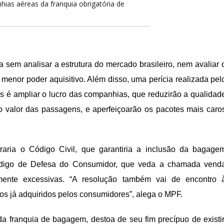
as aéreas da franquia obrigatória de
sem analisar a estrutura do mercado brasileiro, nem avaliar 
enor poder aquisitivo. Além disso, uma perícia realizada pel
s é ampliar o lucro das companhias, que reduzirão a qualidad
o valor das passagens, e aperfeiçoarão os pacotes mais caro
.
ria o Código Civil, que garantiria a inclusão da bagage
digo de Defesa do Consumidor, que veda a chamada vend
ente excessivas. “A resolução também vai de encontro 
tos já adquiridos pelos consumidores”, alega o MPF.
da franquia de bagagem, destoa de seu fim precípuo de existir