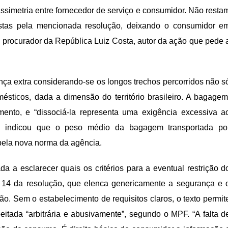
ssimetria entre fornecedor de serviço e consumidor. Não resta
ostas pela mencionada resolução, deixando o consumidor e
 procurador da República Luiz Costa, autor da ação que pede 
nça extra considerando-se os longos trechos percorridos não s
ticos, dada a dimensão do território brasileiro. A bagagem
mento, e “dissociá-la representa uma exigência excessiva a
c indicou que o peso médio da bagagem transportada po
pela nova norma da agência.
a esclarecer quais os critérios para a eventual restrição d
 14 da resolução, que elenca genericamente a segurança e 
o. Sem o estabelecimento de requisitos claros, o texto permit
itada “arbitrária e abusivamente”, segundo o MPF. “A falta d