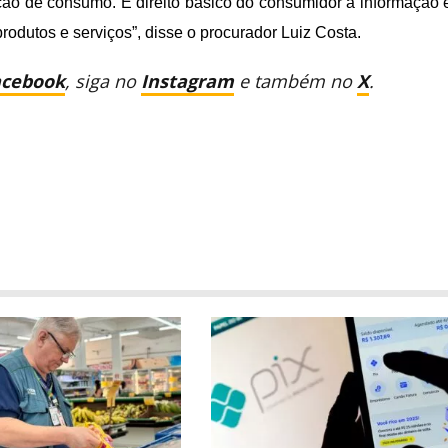
lação de consumo. É direito básico do consumidor a informação 
produtos e serviços”, disse o procurador Luiz Costa.
acebook
, siga no
Instagram
e também no
X
.