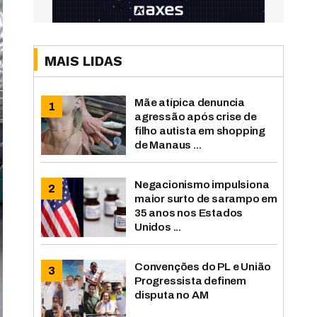
MAIS LIDAS
Mãe atípica denuncia
agressão após crise de
filho autista em shopping
de Manaus ...
Negacionismo impulsiona
maior surto de sarampo em
35 anos nos Estados
Unidos ...
Convenções do PL e União
Progressista definem
disputa no AM