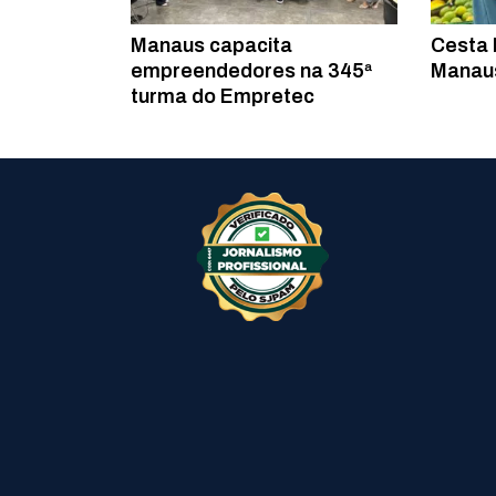
Manaus capacita
Cesta 
empreendedores na 345ª
Manaus
turma do Empretec