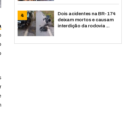
Dois acidentes na BR-174
deixam mortos e causam
interdição da rodovia ...
a
o
o
o
s
r
e
m