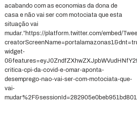
acabando com as economias da dona de
casa e não vai ser com motociata que esta
situação vai
mudar.”https://platform.twitter.com/embed/Twee
creatorScreenName=portalamazonas1&dnt=tru
widget-
0&features=eyJ0ZndfZXhwZXJpbWVudHNfY29
critica-cpi-da-covid-e-omar-aponta-
desemprego-nao-vai-ser-com-motociata-que-
vai-
mudar%2F&sessionId=282905e0beb951bd801