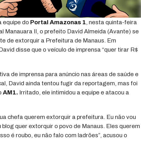
a equipe do
Portal Amazonas 1
, nesta quinta-feira
al Manauara II, o prefeito David Almeida (Avante) se
ite de extorquir a Prefeitura de Manaus. Em
avid disse que o veículo de imprensa “quer tirar R$
etiva de imprensa para anúncio nas áreas de saúde e
cal, David ainda tentou fugir da reportagem, mas foi
do
AM1.
Irritado, ele intimidou a equipe e atacou a
ua chefa querem extorquir a prefeitura. Eu não vou
u blog quer extorquir o povo de Manaus. Eles querem
 Isso é roubo, eu não falo com ladrões”, acusou o