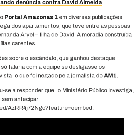
rando denúncia contra David Almeida
lo
Portal Amazonas 1
em diversas publicações
trega dos apartamentos, que teve entre as pessoas
rnanda Aryel – filha de David. A moradia construída
lias carentes.
ções sobre o escândalo, que ganhou destaque
e só falaria com a equipe se desligasse os
sta, o que foi negado pela jornalista do
AM1
.
-se a responder que “o Ministério Público investiga,
a, sem antecipar
mbed/AzRR4j72Ngc?feature=oembed.