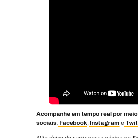
Acompanhe em tempo real por meio
sociais
:
Facebook
,
Instagram
e
Twit
Não deixe de curtir nossa página no
F