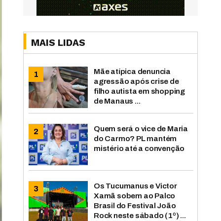
MAIS LIDAS
Mãe atípica denuncia
agressão após crise de
filho autista em shopping
de Manaus ...
Quem será o vice de Maria
do Carmo? PL mantém
mistério até a convenção
Os Tucumanus e Victor
Xamã sobem ao Palco
Brasil do Festival João
Rock neste sábado (1º) ...