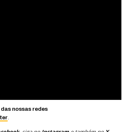
 das nossas redes
ter
.
acebook
, siga no
Instagram
e também no
X
.